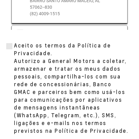
BAIRRO SANTO AMARO MACEIÓ, AL
57062--830
(82) 4009-1515
BOATERRA (PENEDO)
PRAÇA LARGO DE FÁTIMA, 263
Aceito os termos da Política de
BAIRRO SANTA LUZIA PENEDO, AL 57200-
-000
Privacidade.
(82) 3551-4466
Autorizo a General Motors a coletar,
armazenar e tratar os meus dados
pessoais, compartilha-los com sua
BOATERRA (VIA EXPRESSA)
rede de concessionárias, Banco
AV. MENINO MARCELO, SN, QD 10, LT 4
BAIRRO SERRARIA MACEIO, AL 57046--000
GMAC e parceiros bem como usá-los
(82) 9994-7000
para comunicações por aplicativos
de mensagens instantâneas
(WhatsApp, Telegram, etc.), SMS,
ligações e e-mails nos termos
previstos na Política de Privacidade.