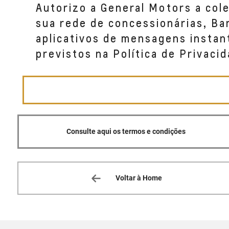
Autorizo a General Motors a col
BOATERRA (VIA EXPRESSA)
sua rede de concessionárias, B
AV. MENINO MARCELO, SN, QD 10, LT 4
aplicativos de mensagens instan
BAIRRO SERRARIA MACEIO, AL 57046--000
previstos na Política de Privacid
(82) 9994-7000
Consulte aqui os termos e condições
Voltar à Home