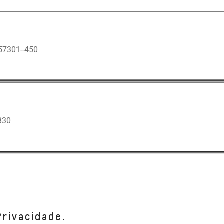
57301--450
830
00
Privacidade.